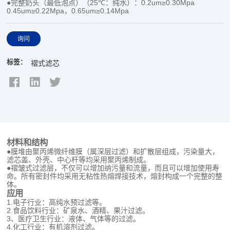
●完整奶头（最低泡点）（25℃：纯水）：0.2um≥0.30Mpa
0.45um≥0.22Mpa，0.65um≥0.14Mpa
询问
标签：
褶式滤芯
材料和结构
●膜堆由聚丙烯微纤维膜（属深层过滤）和扩散层组成，污染量大，
滤芯盖、外壳、中心杆等均采用聚丙烯制成。
●褶皱式过滤层，不仅可以增加纳污量和流量，而且可以增加使用寿
命。所有密封件均采用无粘性热熔焊接技术，熔封构成一个完整的整
体。
应用
1.电子行业：高纯水预过滤等。
2.食品饮料行业：矿泉水、酒精、果汁过滤。
3、医疗卫生行业：液体、气体等的过滤。
4.化工行业：有机溶剂过滤。