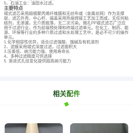
5、石油工业：油田水过滤。
主要特点
褶式滤芯采用超细聚丙烯纤维膜和无纺布或（金属丝网）作为支撑
层，滤芯外壳、中心杆、端盖采用热熔焊接工艺加工而成，无任何粘
结剂，无渗漏，无介质脱落，无二次污染。微孔PP褶式滤芯广泛应
用于过滤行业，作为前端预处理和终端过滤单元。在化工、制药、能
源、环保等行业的多种介质过滤和水处理工艺中，是必不可少的操作
单元。
1.化学相容性优异，适合过滤强酸、强碱及有机溶剂
2、滤膜采用褶式深度过滤，过滤面积大
3.压差低、纳污能力强、使用寿命长
4、多种过滤精度可供选择
5. 渐进式孔径变化提供超高纳污能力
相关配件