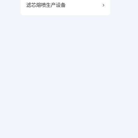
滤芯熔喷生产设备