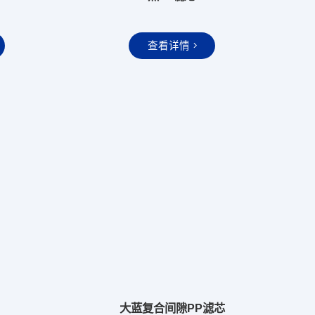
查看详情
大蓝复合间隙PP滤芯