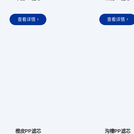
查看详情
查看详情
橙皮PP滤芯
沟槽PP滤芯