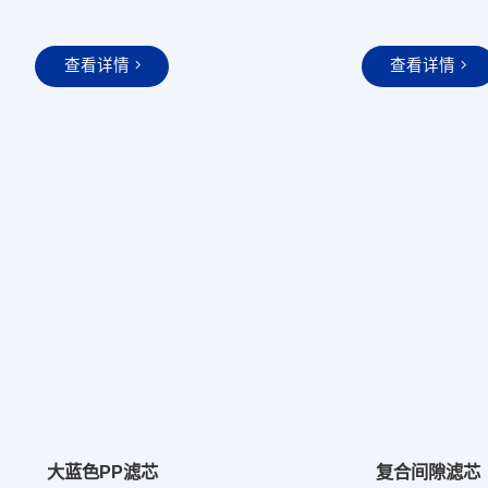
查看详情
查看详情
大蓝色PP滤芯
复合间隙滤芯