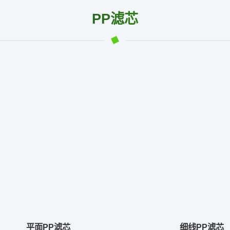
PP滤芯
平面PP滤芯
细线PP滤芯