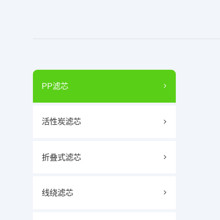
PP滤芯
活性炭滤芯
折叠式滤芯
线绕滤芯