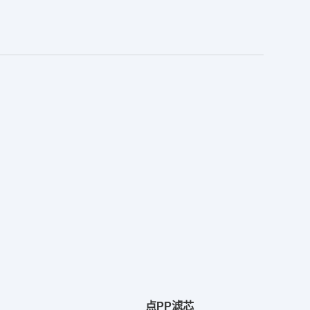
点PP滤芯