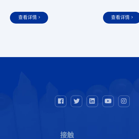
查看详情
查看详情
接触