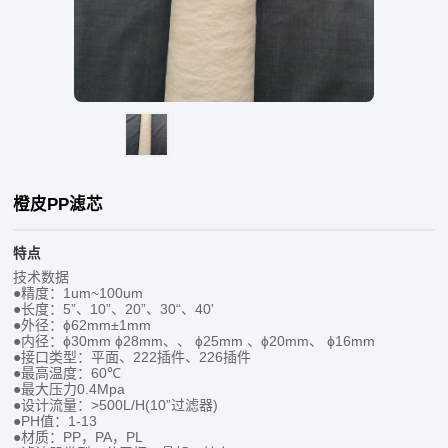
橙皮PP滤芯
特点
技术数据
●精度：1um~100um
●长度：5”、10”、20”、30“、40'
●外径：ɸ62mm±1mm
●内径：ɸ30mm ɸ28mm、、 ɸ25mm 、ɸ20mm、 ɸ16mm
●接口类型：平面、222插件、226插件
●最高温度：60℃
●最大压力0.4Mpa
●设计流量：>500L/H(10”过滤器)
●PH值：1-13
●材质：PP，PA，PL