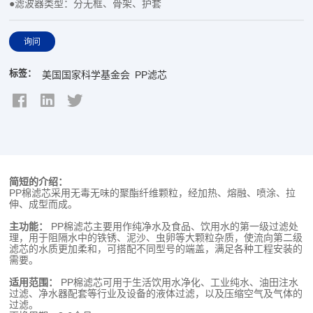
●滤波器类型：分无框、骨架、护套
询问
标签：
美国国家科学基金会
PP滤芯
简短的介绍：
PP棉滤芯采用无毒无味的聚酯纤维颗粒，经加热、熔融、喷涂、拉
伸、成型而成。
主功能：
PP棉滤芯主要用作纯净水及食品、饮用水的第一级过滤处
理，用于阻隔水中的铁锈、泥沙、虫卵等大颗粒杂质，使流向第二级
滤芯的水质更加柔和，可搭配不同型号的端盖，满足各种工程安装的
需要。
适用范围：
PP棉滤芯可用于生活饮用水净化、工业纯水、油田注水
过滤、净水器配套等行业及设备的液体过滤，以及压缩空气及气体的
过滤。