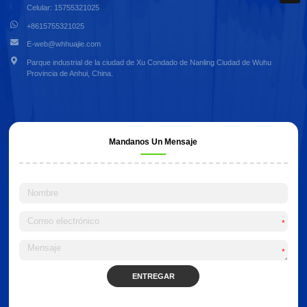
Celular: 15755321025
+8615755321025
E-web@whhuajie.com
Parque industrial de la ciudad de Xu Condado de Nanling Ciudad de Wuhu
Provincia de Anhui, China.
Mandanos Un Mensaje
*
*
ENTREGAR
Alternative: