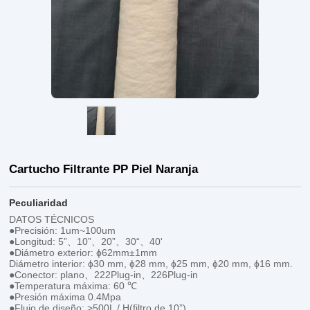
Cartucho Filtrante PP Piel Naranja
Peculiaridad
DATOS TÉCNICOS
●Precisión: 1um~100um
●Longitud: 5”、10”、20”、30“、40'
●Diámetro exterior: ɸ62mm±1mm
Diámetro interior: ɸ30 mm, ɸ28 mm, ɸ25 mm, ɸ20 mm, ɸ16 mm.
●Conector: plano、222Plug-in、226Plug-in
●Temperatura máxima: 60 ℃
●Presión máxima 0.4Mpa
●Flujo de diseño: >500L / H(filtro de 10”)