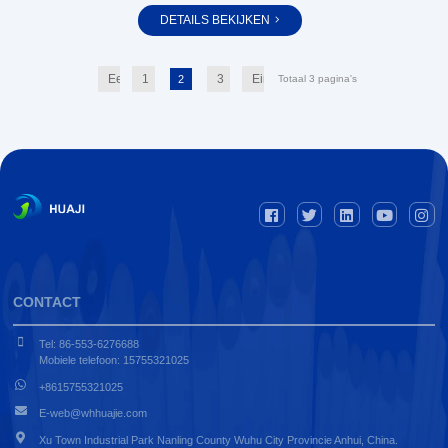
DETAILS BEKIJKEN
Eerst
1
3
Einde
2
Totaal 3 pagina's
CONTACT
Tel: 86-553-6276688
Mobiele telefoon: 15755321025
+8615755321025
E-web@whhuajie.com
Xu Town Industrial Park Nanling County Wuhu City Provincie Anhui, China.