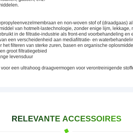
middelen.
polypropyleenvezelmembraan en non-woven stof of (draadgaas) a
middel van hotmelt-lastechnologie, zonder enige lijm, lekkage,
ruikt in de filtratie-industrie als front-end voorbehandeling en 
van een verscheidenheid aan mediafiltratie- en waterbehandeli
or het filteren van sterke zuren, basen en organische oplosmidd
en groot filtratiegebied
lange levensduur
t voor een ultrahoog draagvermogen voor verontreinigende stoff
RELEVANTE ACCESSOIRES