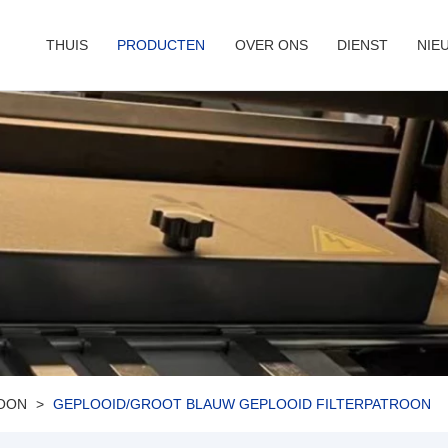
THUIS
PRODUCTEN
OVER ONS
DIENST
NIE
ROON
GEPLOOID/GROOT BLAUW GEPLOOID FILTERPATROON