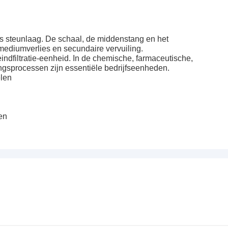
ls steunlaag. De schaal, de middenstang en het
 mediumverlies en secundaire vervuiling.
eindfiltratie-eenheid. In de chemische, farmaceutische,
ngsprocessen zijn essentiële bedrijfseenheden.
elen
en