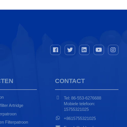
TEN
CONTACT
on
Tel: 86-553-6276688
Mobiele telefoon:
ilter Artridge
15755321025
erpatroon
+8615755321025
 Filterpatroon