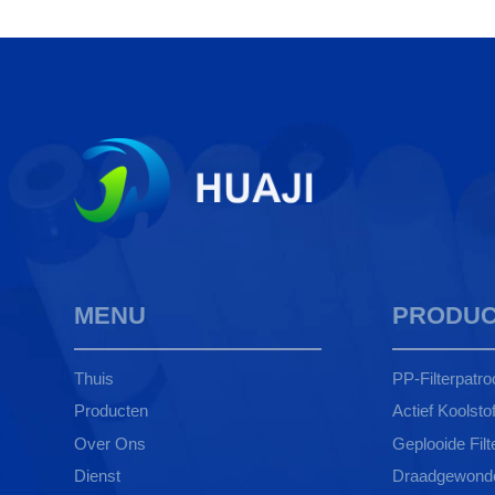
MENU
PRODUC
Thuis
PP-Filterpatro
Producten
Actief Koolstoff
Over Ons
Geplooide Filt
Dienst
Draadgewonden