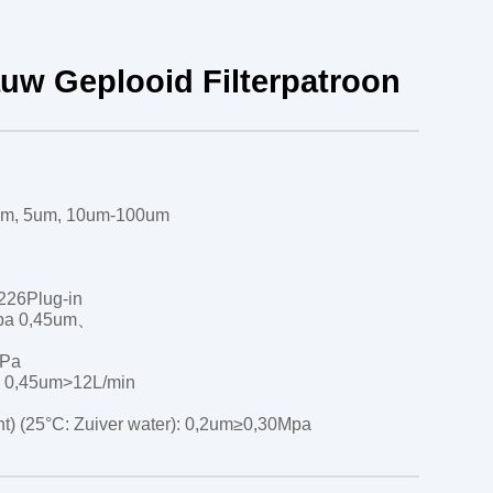
uw Geplooid Filterpatroon
1um, 5um, 10um-100um
226Plug-in
Mpa 0,45um、
MPa
, 0,45um>12L/min
t) (25°C: Zuiver water): 0,2um≥0,30Mpa