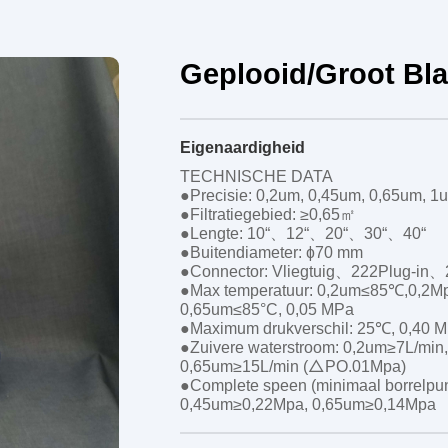
Geplooid/groot Bla
Eigenaardigheid
TECHNISCHE DATA
●Precisie: 0,2um, 0,45um, 0,65um, 
●Filtratiegebied: ≥0,65㎡
●Lengte: 10“、12“、20“、30“、40“
●Buitendiameter: ɸ70 mm
●Connector: Vliegtuig、222Plug-in、
●Max temperatuur: 0,2um≤85℃,0,2
0,65um≤85°C, 0,05 MPa
●Maximum drukverschil: 25℃, 0,40 
●Zuivere waterstroom: 0,2um≥7L/min
0,65um≥15L/min (△PO.01Mpa)
●Complete speen (minimaal borrelpun
0,45um≥0,22Mpa, 0,65um≥0,14Mpa