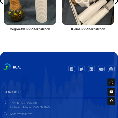
Gegroefde PP-filterpatroon
Kleine PP-filterpatroon
CONTACT
Tel: 86-553-6276688
Mobiele telefoon: 15755321025
+8615755321025