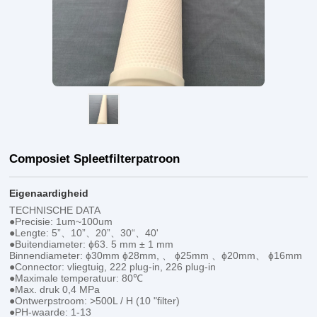
Composiet Spleetfilterpatroon
Eigenaardigheid
TECHNISCHE DATA
●Precisie: 1um~100um
●Lengte: 5”、10”、20”、30“、40'
●Buitendiameter: ɸ63. 5 mm ± 1 mm
Binnendiameter: ɸ30mm ɸ28mm, 、 ɸ25mm 、ɸ20mm、 ɸ16mm
●Connector: vliegtuig, 222 plug-in, 226 plug-in
●Maximale temperatuur: 80℃
●Max. druk 0,4 MPa
●Ontwerpstroom: >500L / H (10 "filter)
●PH-waarde: 1-13