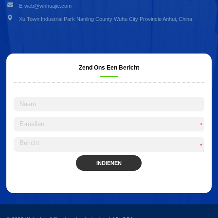
E-web@whhuajie.com
Xu Town Industrial Park Nanling County Wuhu City Provincie Anhui, China.
Zend Ons Een Bericht
*
*
INDIENEN
Alternative: