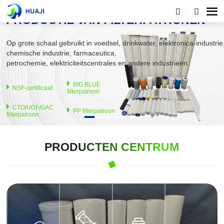
CHINA PROFESSIONEEL
PRODUCTIE VAN FILTERPATRONEN
Op grote schaal gebruikt in voedsel, drinkwater, elektronica-industrie
chemische industrie, farmaceutica,
petrochemie, elektriciteitscentrales en andere industrieën.
BIG BLUE
NSF-certificaat
filterpatroon
CTO/UDF/GAC
PP filterpatroon
filterpatroon
Highflow
Draadgewonden
filterpatroon
filterpatroon
PRODUCTEN CENTRUM