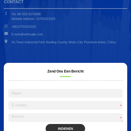
CONTACT
Tel: 86-553-6276688
Mobiele telefoon: 15755321025
+8615755321025
E-web@whhuajie.com
Xu Town Industrial Park Nanling County Wuhu City Provincie Anhui, China.
Zend Ons Een Bericht
*
*
INDIENEN