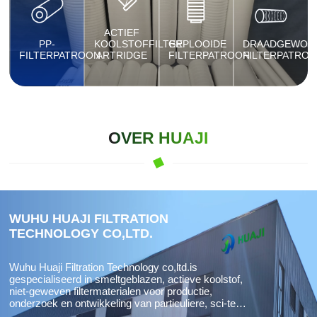
ACTIEF
PP-
KOOLSTOFFILTER
GEPLOOIDE
DRAADGEWON
FILTERPATROON
ARTRIDGE
FILTERPATROON
FILTERPATRO
OVER HUAJI
WUHU HUAJI FILTRATION
TECHNOLOGY CO,LTD.
Wuhu Huaji Filtration Technology co,ltd.is
gespecialiseerd in smeltgeblazen, actieve koolstof,
niet-geweven filtermaterialen voor productie,
onderzoek en ontwikkeling van particuliere, sci-tech
ondernemingen. Producten worden voornamelijk