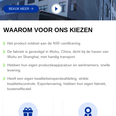
gebruikt in waterzuivering, luchtzuivering en
microfiber filter.lt wordt veel gebruikt in de
BEKIJK MEER
elektronische, chemische, farmaceutische,
aardoliegalvanisering, voedingsmiddelen,
materialen en andere industrieën. Ons bedrijf heeft
een sterke technische werking, geavanceerde
WAAROM VOOR ONS KIEZEN
productie- en testapparatuur. Ons bedrijf vestigt en
verbetert een reeks geavanceerde in het proces
van productie- en verkoopbeheersysteem en
kwaliteitsborgingssysteem. Ons doel is het
Het product voldoet aan de NSF-certificering.
nastreven van perfecte kwaliteit en oprechte
De fabriek is gevestigd in Wuhu, China, dicht bij de haven van
service aan onze klant. We zijn bereid om oprecht
samen te werken met vrienden uit verschillende
Wuhu en Shanghai, met handig transport.
kringen in binnen- en buitenland vanuit
gemeenschappelijke ontwikkeling.
Hebben hun eigen productieapparatuur en werknemers, snelle
levering.
Heeft een eigen kwaliteitsinspectieafdeling, strikte
kwaliteitscontrole; Exportervaring, hebben hun eigen fabriek,
kosteneffectief.