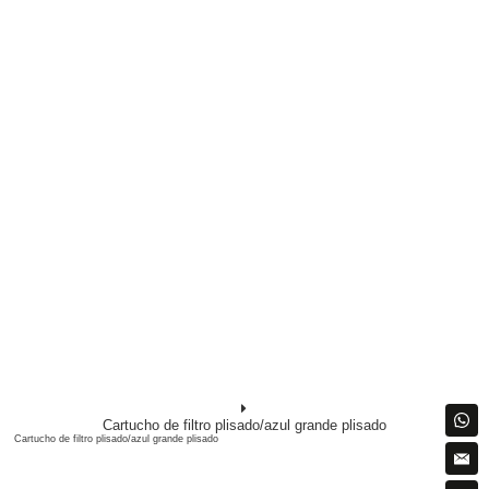
Cartucho de filtro plisado/azul grande plisado
Cartucho de filtro plisado/azul grande plisado