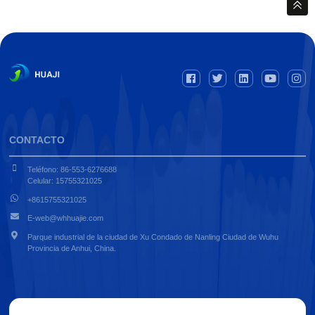
CONTACTO
Teléfono: 86-553-6276688
Celular: 15755321025
+8615755321025
E-web@whhuajie.com
Parque industrial de la ciudad de Xu Condado de Nanling Ciudad de Wuhu
Provincia de Anhui, China.