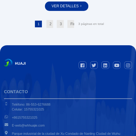
VER DETALLES
2
3
Fin
1
3 páginas en total
CONTACTO
Teléfono: 86-553-6276688
Celular: 15755321025
+8615755321025
E-web@whhuajie.com
Parque industrial de la ciudad de Xu Condado de Nanling Ciudad de Wuhu