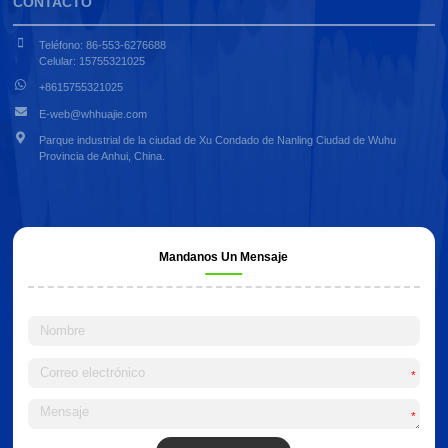
CONTACTO
Teléfono: 86-553-6276688
Celular: 15755321025
+8615755321025
E-web@whhuajie.com
Parque industrial de la ciudad de Xu Condado de Nanling Ciudad de Wuhu
Provincia de Anhui, China.
Mandanos Un Mensaje
*
*