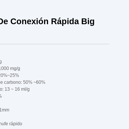
 De Conexión Rápida Big
g
~1000 mg/g
: 20%~25%
 de carbono: 50% ~60%
o: 13 ~ 16 ml/g
%
m±1mm
hufe rápido