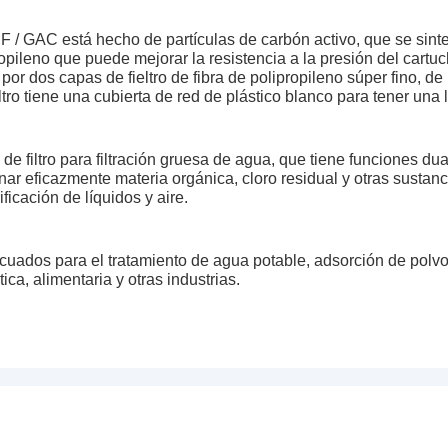
DF / GAC está hecho de partículas de carbón activo, que se sint
opileno que puede mejorar la resistencia a la presión del cartucho
 por dos capas de fieltro de fibra de polipropileno súper fino, de
 filtro tiene una cubierta de red de plástico blanco para tener un
 de filtro para filtración gruesa de agua, que tiene funciones dua
nar eficazmente materia orgánica, cloro residual y otras sustanc
ficación de líquidos y aire.
ecuados para el tratamiento de agua potable, adsorción de pol
ica, alimentaria y otras industrias.