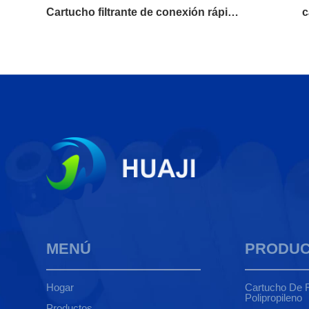
rande
Cartucho filtrante de conexión rápida Small T33/Small T33
c
MENÚ
PRODU
Hogar
Cartucho De F
Polipropileno
Productos