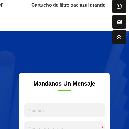
DF
Cartucho de filtro gac azul grande
Cart
Mandanos Un Mensaje
*