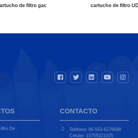
artucho de filtro gac
cartucho de filtro U
CTOS
CONTACTO
iltro De
Teléfono: 86-553-6276688
Celular: 15755321025