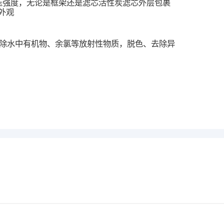
耐压强度，无论是框架还是滤芯活性炭滤芯外层包裹
外观
去除水中有机物、余氯等放射性物质，脱色、去除异