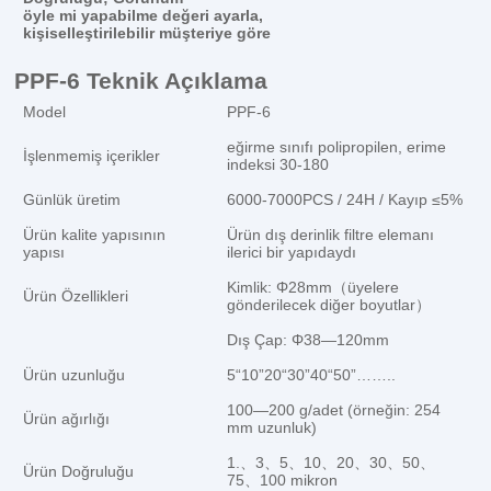
öyle mi
yapabilme
değeri ayarla
,
kişiselleştirilebilir
müşteriye göre
PPF-6 Teknik Açıklama
Model
PPF-6
eğirme sınıfı polipropilen, erime
İşlenmemiş içerikler
indeksi 30-180
Günlük üretim
6000-7000PCS / 24H / Kayıp ≤5%
Ürün kalite yapısının
Ürün dış derinlik filtre elemanı
yapısı
ilerici bir yapıdaydı
Kimlik: Φ28mm（üyelere
Ürün Özellikleri
gönderilecek diğer boyutlar）
Dış Çap: Φ38—120mm
Ürün uzunluğu
5“10”20“30”40“50”……..
100—200 g/adet (örneğin: 254
Ürün ağırlığı
mm uzunluk)
1.、3、5、10、20、30、50、
Ürün Doğruluğu
75、100 mikron