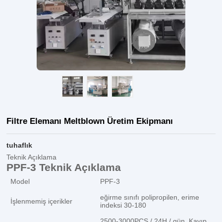
Filtre Elemanı Meltblown Üretim Ekipmanı
tuhaflık
Teknik Açıklama
PPF-3 Teknik Açıklama
Model
PPF-3
eğirme sınıfı polipropilen, erime
İşlenmemiş içerikler
indeksi 30-180
2500-3000PCS / 24H / gün. Kayıp