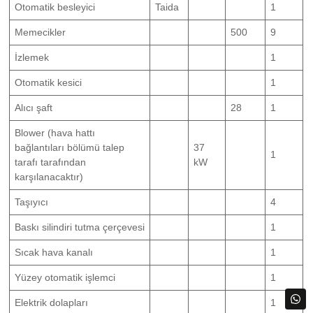
Otomatik besleyici
Taida
1
Memecikler
500
9
İzlemek
1
Otomatik kesici
1
Alıcı şaft
28
1
Blower (hava hattı
bağlantıları bölümü talep
37
1
tarafı tarafından
kW
karşılanacaktır)
Taşıyıcı
4
Baskı silindiri tutma çerçevesi
1
Sıcak hava kanalı
1
Yüzey otomatik işlemci
1
Elektrik dolapları
1