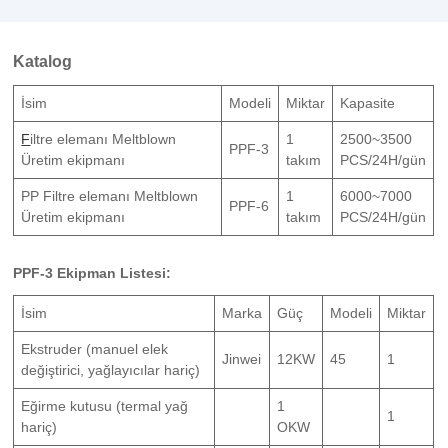
Katalog
İsim
Modeli
Miktar
Kapasite
F
iltre elemanı Meltblown
1
2500~3500
PPF-3
Üretim ekipmanı
takım
PCS/24H/gün
PP Filtre elemanı Meltblown
1
6000~7000
PPF-6
Üretim ekipmanı
takım
PCS/24H/gün
PPF-3 Ekipman Listesi:
İsim
Marka
Güç
Modeli
Miktar
Ekstruder (manuel elek
Jinwei
12KW
45
1
değiştirici, yağlayıcılar hariç)
Eğirme kutusu (termal yağ
1
1
hariç)
OKW