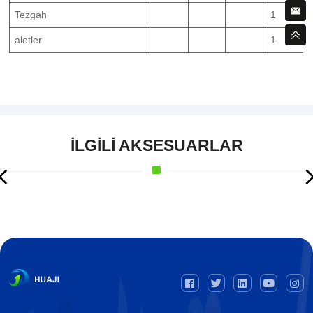
Tezgah
1
aletler
1
İLGILI AKSESUARLAR