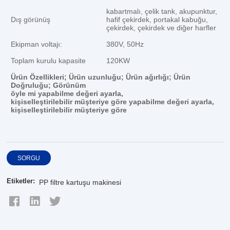
kabartmalı, çelik tank, akupunktur,
Dış görünüş
hafif çekirdek, portakal kabuğu,
çekirdek, çekirdek ve diğer harfler
Ekipman voltajı:
380V, 50Hz
Toplam kurulu kapasite
120KW
Ürün Özellikleri; Ürün uzunluğu; Ürün ağırlığı; Ürün
Doğruluğu; Görünüm
öyle mi
yapabilme
değeri ayarla
,
kişiselleştirilebilir
müşteriye göre
yapabilme
değeri ayarla
,
kişiselleştirilebilir
müşteriye göre
SORGU
Etiketler:
PP filtre kartuşu makinesi