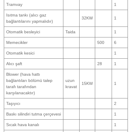
Tramvay
1
Isıtma tankı (alıcı gaz
32KW
1
bağlantılarını yapmalıdır)
Otomatik besleyici
Taida
1
Memecikler
500
6
Otomatik kesici
1
Alıcı şaft
28
1
Blower (hava hattı
bağlantıları bölümü talep
uzun
15KW
1
tarafı tarafından
kravat
karşılanacaktır)
Taşıyıcı
2
Baskı silindiri tutma çerçevesi
1
Sıcak hava kanalı
1