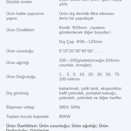
Günlük üretim
≤5%
Ürün kalite yapısının
Ürün dış derinlik filtre elemanı
yapısı
ilerici bir yapıdaydı
Kimlik: Φ28mm（üyelere
Ürün Özellikleri
gönderilecek diğer boyutlar）
Dış Çap: Φ38—120mm
Ürün uzunluğu
5“10”20“30”40“50”……..
100—200g/adet(örneğin:254mm
Ürün ağırlığı
uzunluk, örneğin):
1.、3、5、10、20、30、50、75、
Ürün Doğruluğu
100 mikron
kabartmalı, çelik tank, akupunktur,
Dış görünüş
hafif çekirdek, portakal kabuğu,
çekirdek, çekirdek ve diğer harfler
Ekipman voltajı:
380V, 50Hz
Toplam kurulu kapasite
80KW
Ürün Özellikleri; Ürün uzunluğu; Ürün ağırlığı; Ürün
Doğruluğu; Görünüm