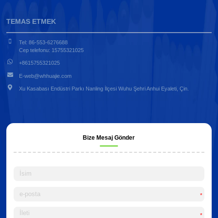
TEMAS ETMEK
Tel: 86-553-6276688
Cep telefonu: 15755321025
+8615755321025
E-web@whhuajie.com
Xu Kasabası Endüstri Parkı Nanling İlçesi Wuhu Şehri Anhui Eyaleti, Çin.
Bize Mesaj Gönder
*
*