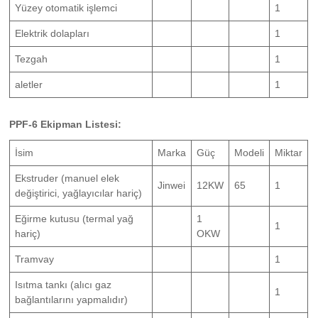
Yüzey otomatik işlemci
1
Elektrik dolapları
1
Tezgah
1
aletler
1
PPF-6 Ekipman Listesi:
İsim
Marka
Güç
Modeli
Miktar
Ekstruder (manuel elek
Jinwei
12KW
65
1
değiştirici, yağlayıcılar hariç)
Eğirme kutusu (termal yağ
1
1
hariç)
OKW
Tramvay
1
Isıtma tankı (alıcı gaz
1
bağlantılarını yapmalıdır)