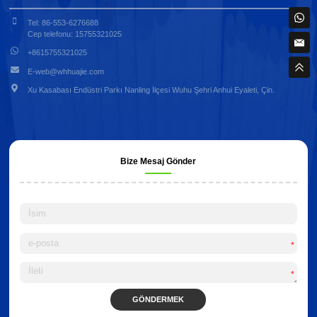
Tel: 86-553-6276688
Cep telefonu: 15755321025
+8615755321025
E-web@whhuajie.com
Xu Kasabası Endüstri Parkı Nanling İlçesi Wuhu Şehri Anhui Eyaleti, Çin.
Bize Mesaj Gönder
*
*
GÖNDERMEK
Alternative: