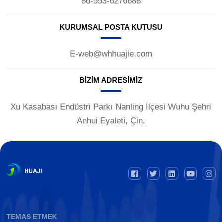
86-553-6276688
KURUMSAL POSTA KUTUSU
E-web@whhuajie.com
BIZIM ADRESIMIZ
Xu Kasabası Endüstri Parkı Nanling İlçesi Wuhu Şehri
Anhui Eyaleti, Çin.
TEMAS ETMEK