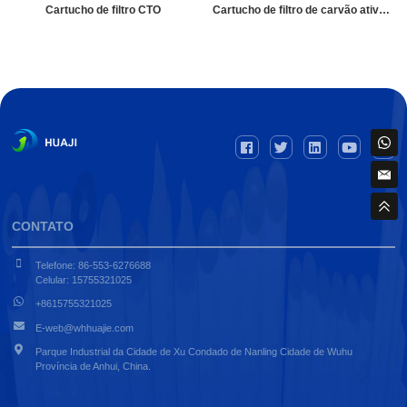
Cartucho de filtro CTO
Cartucho de filtro de carvão ativado sinterizado
CONTATO
Telefone: 86-553-6276688
Celular: 15755321025
+8615755321025
E-web@whhuajie.com
Parque Industrial da Cidade de Xu Condado de Nanling Cidade de Wuhu
Província de Anhui, China.