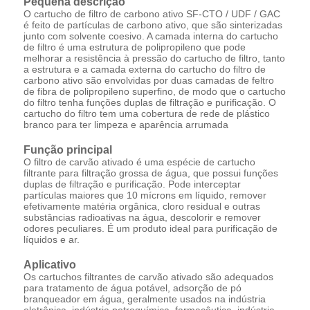
Pequena descrição
O cartucho de filtro de carbono ativo SF-CTO / UDF / GAC
é feito de partículas de carbono ativo, que são sinterizadas
junto com solvente coesivo. A camada interna do cartucho
de filtro é uma estrutura de polipropileno que pode
melhorar a resistência à pressão do cartucho de filtro, tanto
a estrutura e a camada externa do cartucho do filtro de
carbono ativo são envolvidas por duas camadas de feltro
de fibra de polipropileno superfino, de modo que o cartucho
do filtro tenha funções duplas de filtração e purificação. O
cartucho do filtro tem uma cobertura de rede de plástico
branco para ter limpeza e aparência arrumada
Função principal
O filtro de carvão ativado é uma espécie de cartucho
filtrante para filtração grossa de água, que possui funções
duplas de filtração e purificação. Pode interceptar
partículas maiores que 10 mícrons em líquido, remover
efetivamente matéria orgânica, cloro residual e outras
substâncias radioativas na água, descolorir e remover
odores peculiares. É um produto ideal para purificação de
líquidos e ar.
Aplicativo
Os cartuchos filtrantes de carvão ativado são adequados
para tratamento de água potável, adsorção de pó
branqueador em água, geralmente usados na indústria
eletrônica, indústria petroquímica, farmacêutica, indústria