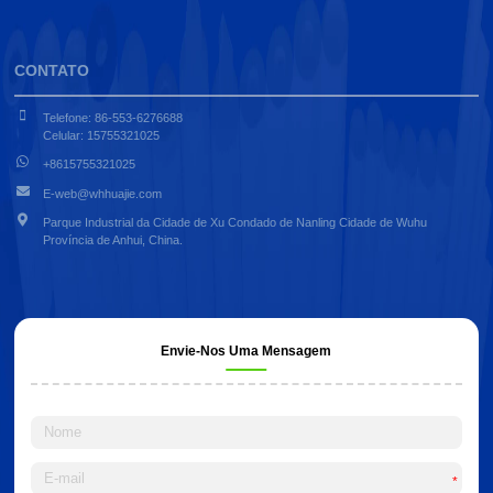
CONTATO
Telefone: 86-553-6276688
Celular: 15755321025
+8615755321025
E-web@whhuajie.com
Parque Industrial da Cidade de Xu Condado de Nanling Cidade de Wuhu
Província de Anhui, China.
Envie-Nos Uma Mensagem
*