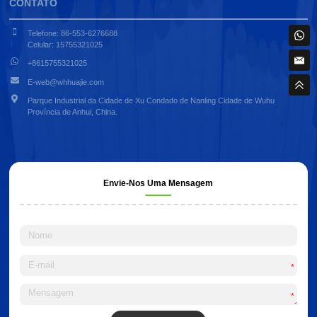
CONTATO
Telefone: 86-553-6276688
Celular: 15755321025
+8615755321025
E-web@whhuajie.com
Parque Industrial da Cidade de Xu Condado de Nanling Cidade de Wuhu
Província de Anhui, China.
Envie-Nos Uma Mensagem
*
*