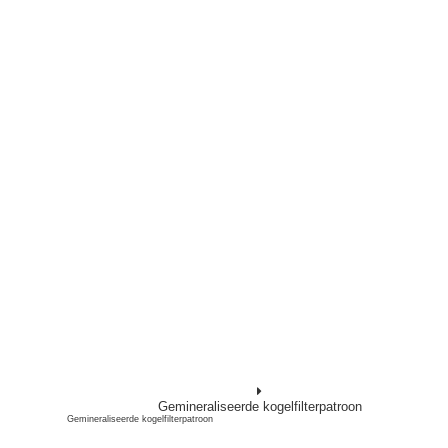
Gemineraliseerde kogelfilterpatroon
Gemineraliseerde kogelfilterpatroon