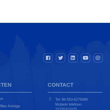
TEN
CONTACT
on
Tel: 86-553-6276688
Mobiele telefoon:
ilter Artridge
15755321025