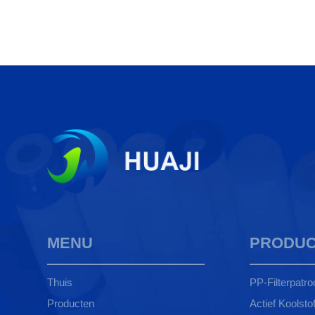
MENU
PRODUC
Thuis
PP-Filterpatro
Producten
Actief Koolstoff