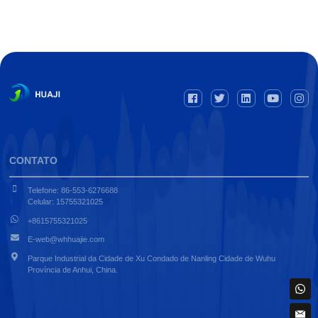
CONTATO
Telefone: 86-553-6276688
Celular: 15755321025
+8615755321025
E-web@whhuajie.com
Parque Industrial da Cidade de Xu Condado de Nanling Cidade de Wuhu
Província de Anhui, China.