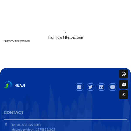
Highflow filterpatroon
Highflow filterpatroon
CONTACT
Tel: 86-553-6276688
Mobiele telefoon: 15755321025