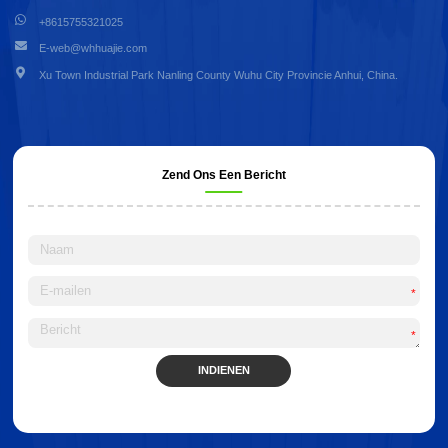
+8615755321025
E-web@whhuajie.com
Xu Town Industrial Park Nanling County Wuhu City Provincie Anhui, China.
Zend Ons Een Bericht
*
*
INDIENEN
Alternative: