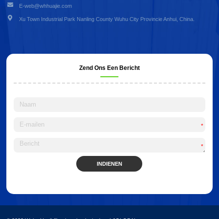
E-web@whhuajie.com
Xu Town Industrial Park Nanling County Wuhu City Provincie Anhui, China.
Zend Ons Een Bericht
*
*
INDIENEN
Alternative: