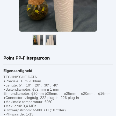
Point PP-Filterpatroon
Eigenaardigheid
TECHNISCHE DATA
●Precisie: 1um~100um
●Lengte: 5”、10”、20”、30“、40'
●Buitendiameter: ɸ62 mm ± 1 mm
Binnendiameter: ɸ30mm ɸ28mm, 、 ɸ25mm 、ɸ20mm、 ɸ16mm
●Connector: vliegtuig, 222 plug-in, 226 plug-in
●Maximale temperatuur: 60℃
●Max. druk 0,4 MPa
●Ontwerpstroom: >500L / H (10 "filter)
●PH-waarde: 1-13