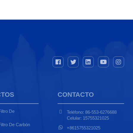
CTOS
CONTACTO
iltro De
Teléfono: 86-553-6276688
Celular: 15755321025
iltro De Carbón
+8615755321025