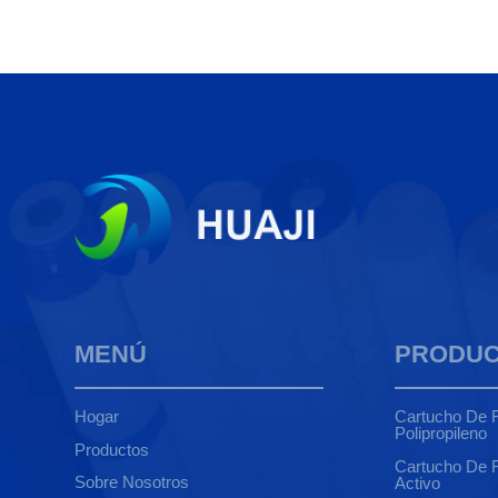
MENÚ
PRODU
Hogar
Cartucho De F
Polipropileno
Productos
Cartucho De F
Sobre Nosotros
Activo