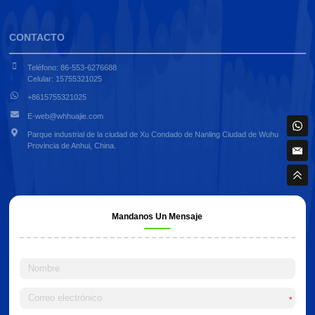
CONTACTO
Teléfono: 86-553-6276688
Celular: 15755321025
+8615755321025
E-web@whhuajie.com
Parque industrial de la ciudad de Xu Condado de Nanling Ciudad de Wuhu
Provincia de Anhui, China.
Mandanos Un Mensaje
*