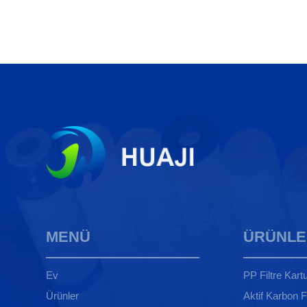
MENÜ
ÜRÜNLE
Ev
PP Filtre Kart
Ürünler
Aktif Karbon F