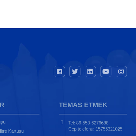
R
TEMAS ETMEK
uşu
Tel: 86-553-6276688
Cep telefonu: 15755321025
iltre Kartuşu