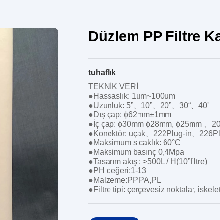
Düzlem PP Filtre K
tuhaflık
TEKNİK VERİ
●Hassaslık: 1um~100um
●Uzunluk: 5”、10”、20”、30“、40'
●Dış çap: ɸ62mm±1mm
●İç çap: ɸ30mm ɸ28mm, ɸ25mm 、
●Konektör: uçak、222Plug-in、226Pl
●Maksimum sıcaklık: 60°C
●Maksimum basınç 0,4Mpa
●Tasarım akışı: >500L / H(10”filtre)
●PH değeri:1-13
●Malzeme:PP,PA,PL
●Filtre tipi: çerçevesiz noktalar, iskelet,