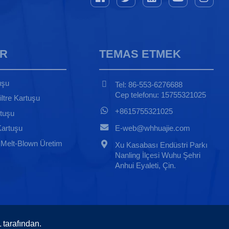
R
TEMAS ETMEK
uşu
Tel: 86-553-6276688
Cep telefonu: 15755321025
iltre Kartuşu
+8615755321025
rtuşu
E-web@whhuajie.com
 Kartuşu
ı Melt-Blown Üretim
Xu Kasabası Endüstri Parkı
Nanling İlçesi Wuhu Şehri
Anhui Eyaleti, Çin.
tarafından.