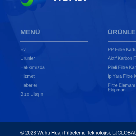
MENÜ
ÜRÜNLE
Ev
PP Filtre Kart
Ürünler
Aktif Karbon F
Hakkımızda
Pileli Filtre Ka
Hizmet
İp Yara Filtre
Haberler
Filtre Eleman
Ekipmanı
Bize Ulaşın
© 2023 Wuhu Huaji Filtreleme Teknolojisi, LJGLOBAL 