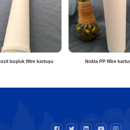
zit boşluk filtre kartuşu
Nokta PP filtre kart