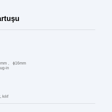
artuşu
20mm 、 ɸ16mm
ug-in
 kılıf