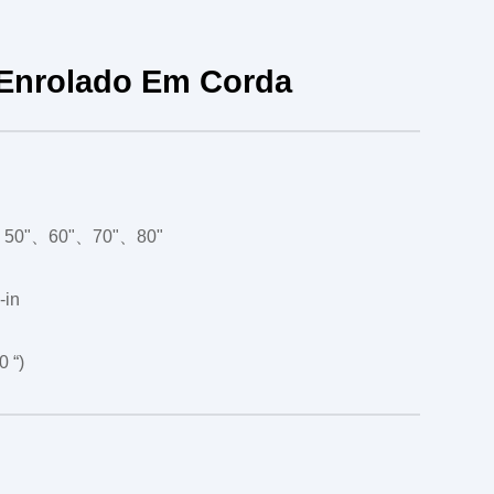
 Enrolado Em Corda
、50"、60"、70"、80"
-in
0 “)