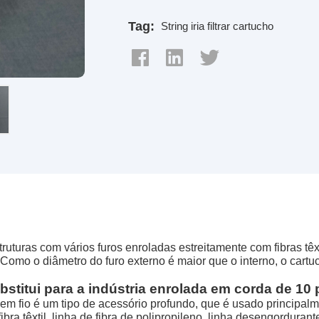
Tag:
String iria filtrar cartucho
truturas com vários furos enroladas estreitamente com fibras tê
Como o diâmetro do furo externo é maior que o interno, o cartu
ubstitui para a indústria enrolada em corda de 1
 em fio é um tipo de acessório profundo, que é usado principalm
ibra têxtil, linha de fibra de polipropileno, linha desengordura