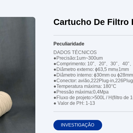
Cartucho De Filtro
Peculiaridade
DADOS TÉCNICOS
●Precisão:1um~300um
●Comprimento: 10”、20”、30"、40"
●Diâmetro externo: ɸ63,5 mm±1mm
●Diâmetro interno: ɸ30mm ou ɸ28mm
●Conector: avião,222Plug-in,226Plug
●Temperatura máxima: 180°C
●Pressão máxima:0,4Mpa
●Fluxo de projeto:>500L / H(filtro de 1
● Valor de PH: 1-13
INVESTIGAÇÃO