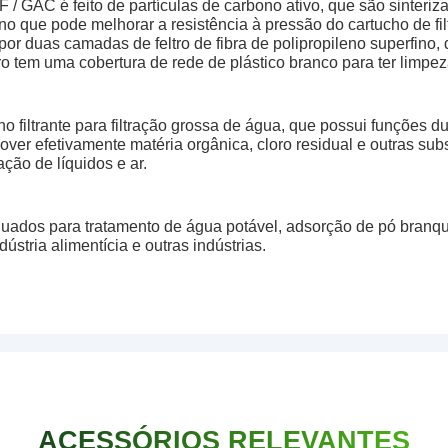
F / GAC é feito de partículas de carbono ativo, que são sinteri
eno que pode melhorar a resistência à pressão do cartucho de fil
 por duas camadas de feltro de fibra de polipropileno superfino,
iltro tem uma cobertura de rede de plástico branco para ter limp
o filtrante para filtração grossa de água, que possui funções dup
over efetivamente matéria orgânica, cloro residual e outras sub
ação de líquidos e ar.
equados para tratamento de água potável, adsorção de pó bran
dústria alimentícia e outras indústrias.
ACESSÓRIOS RELEVANTES