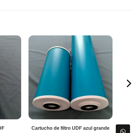
l grande
Cartucho de filtro CTO azul grande
Car