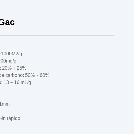
 Gac
0~1000M2/g
1000mg/g
: 20% ~ 25%
 de carbono: 50% ~ 60%
o: 13 ~ 16 mL/g
±1mm
-in rápido