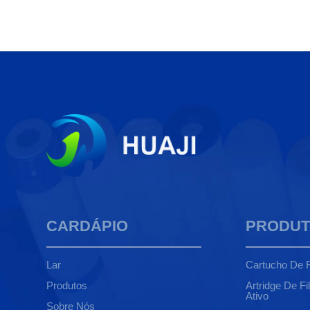
CARDÁPIO
PRODU
Lar
Cartucho De F
Produtos
Artridge De Fi
Ativo
Sobre Nós