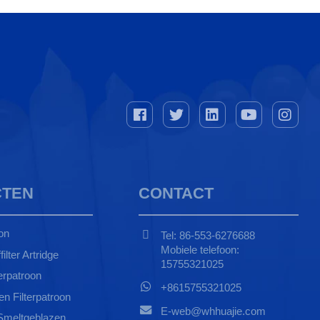
TEN
CONTACT
on
Tel: 86-553-6276688
Mobiele telefoon:
ilter Artridge
15755321025
erpatroon
+8615755321025
 Filterpatroon
E-web@whhuajie.com
 Smeltgeblazen