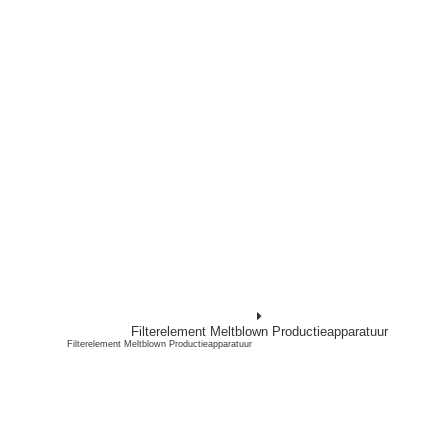
Filterelement Meltblown Productieapparatuur
Filterelement Meltblown Productieapparatuur