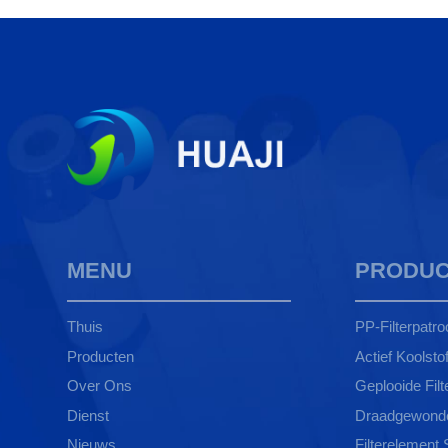
MENU
PRODUC
Thuis
PP-Filterpatro
Producten
Actief Koolstoff
Over Ons
Geplooide Filt
Dienst
Draadgewonden
Nieuws
Filterelement